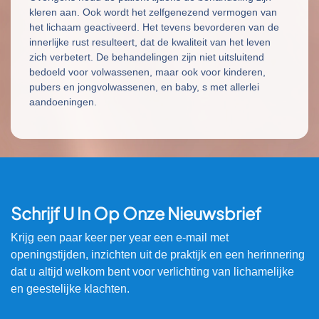
kleren aan. Ook wordt het zelfgenezend vermogen van
het lichaam geactiveerd. Het tevens bevorderen van de
innerlijke rust resulteert, dat de kwaliteit van het leven
zich verbetert. De behandelingen zijn niet uitsluitend
bedoeld voor volwassenen, maar ook voor kinderen,
pubers en jongvolwassenen, en baby, s met allerlei
aandoeningen.
Schrijf U In Op Onze Nieuwsbrief
Krijg een paar keer per year een e-mail met
openingstijden, inzichten uit de praktijk en een herinnering
dat u altijd welkom bent voor verlichting van lichamelijke
en geestelijke klachten.