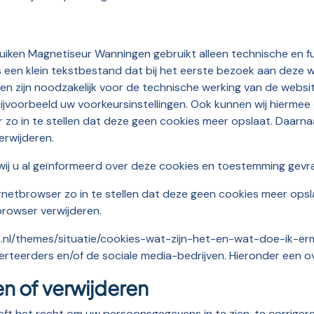
bruiken Magnetiseur Wanningen gebruikt alleen technische en f
s een klein tekstbestand dat bij het eerste bezoek aan dez
ken zijn noodzakelijk voor de technische werking van de webs
voorbeeld uw voorkeursinstellingen. Ook kunnen wij hiermee 
o in te stellen dat deze geen cookies meer opslaat. Daarnaas
erwijderen.
ij u al geïnformeerd over deze cookies en toestemming gevr
netbrowser zo in te stellen dat deze geen cookies meer opsla
browser verwijderen.
etten.nl/themes/situatie/cookies-wat-zijn-het-en-wat-doe-ik
verteerders en/of de sociale media-bedrijven. Hieronder een ov
n of verwijderen
t het recht om uw persoonsgegevens in te zien, te corrigeren 