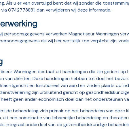
g. Als u er van overtuigd bent dat wij zonder die toestemmi
via 0742773831, dan verwijderen wij deze informatie.
verwerking
g wij persoonsgegevens verwerken Magnetiseur Wanningen ve
rsoonsgegevens als wij hier wettelijk toe verplicht zijn, zoa
g
tiseur Wanningen bestaat uit handelingen die zijn gericht op
hten van cliënten. Deze handelingen hebben tot doel het bevo
klachtgericht en functioneel van aard en vinden plaats op indi
enstverlening zijn uitsluitend gericht op gezondheidskundige
n heeft geen ander economisch doel dan het ondersteunen van
icht de behandeling zich primair op het behandelen van deze k
en, uit een combinatie van lichamelijke behandeling en therape
als integraal onderdeel van de gezondheidskundige behandeli