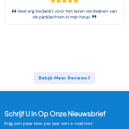
ge
oor het laten verdwijnen van
Bedankt voor d
hten in mijn heup.
te
Bekijk Meer Reviews
Schrijf U In Op Onze Nieuwsbrief
Krijg een paar keer per jaar een e-mail met